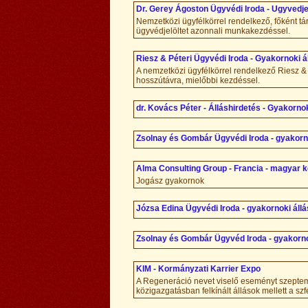
Dr. Gerey Ágoston Ügyvédi Iroda - Ugyvedje
Nemzetközi ügyfélkörrel rendelkező, főként tá
ügyvédjelöltet azonnali munkakezdéssel.
Riesz & Péteri Ügyvédi Iroda - Gyakornoki á
A nemzetközi ügyfélkörrel rendelkező Riesz & 
hosszútávra, mielőbbi kezdéssel.
dr. Kovács Péter - Álláshirdetés - Gyakornok
Zsolnay és Gombár Ügyvédi Iroda - gyakorn
Alma Consulting Group - Francia - magyar 
Jogász gyakornok
Józsa Edina Ügyvédi Iroda - gyakornoki áll
Zsolnay és Gombár Ügyvéd Iroda - gyakorn
KIM - Kormányzati Karrier Expo
A Regeneráció nevet viselő eseményt szeptem
közigazgatásban felkínált állások mellett a s