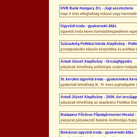
HVB Bank Hungary Zrt. - Jogi asszisztens
napi 4 órás elfoglaltság másod vagy harmadé
Ügyvédi iroda - gyakornoki állás
ügyvédi iroda keres harmad/negyedéves egye
Századvég Politikai Iskola Alapítvány - Polit
posztgraduális képzés közpolitika és politik
Antall József Alapítvány - Országfigyelés
pályázati lehetőség politológia szakos hallga
XI. kerületi ügyvédi iroda - gyakornokot ke
gyakorlati lehetőség III., IV. éves joghallgató
Antall József Alapítvány - 2006. évi ország
pályázati lehetőség az alapítvány Politikai El
Budapest Főváros Főpolgármestei Hivatal - 
pályázat pályakezdő fiatalok ösztöndíjas fogla
Belvárosi ügyvédi iroda - gyakornoki állás