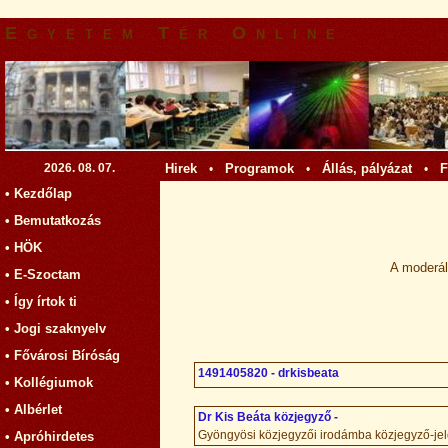
Egyetem Tér Online
2026. 08. 07.
Hirek
Programok
Állás, pályázat
F
•
•
•
• Kezdőlap
• Bemutatkozás
• HÖK
A moderá
• E-Szoctam
• Így írtok ti
• Jogi szaknyelv
• Fővárosi Bíróság
1491405820 - drkisbeata
• Kollégiumok
• Albérlet
Dr Kis Beáta közjegyző -
Gyöngyösi közjegyzői irodámba közjegyző-jel
• Apróhirdetes