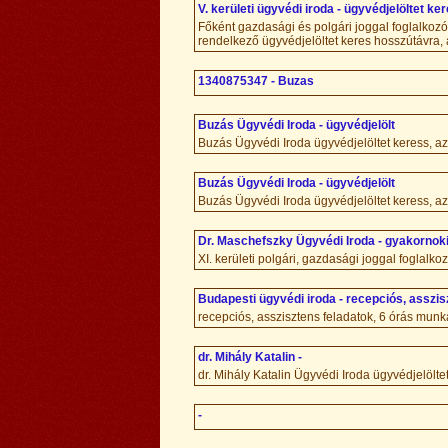
V. kerületi ügyvédi iroda - ügyvédjelöltet ke
Főként gazdasági és polgári joggal foglalkozó 
rendelkező ügyvédjelöltet keres hosszútávra,
1340875347 - Buzas
Buzás Ügyvédi Iroda - ügyvédjelölt
Buzás Ügyvédi Iroda ügyvédjelöltet keress, a
Buzás Ügyvédi Iroda - ügyvédjelölt
Buzás Ügyvédi Iroda ügyvédjelöltet keress, a
Dr. Maschefszky Ügyvédi Iroda - gyakornoki
XI. kerületi polgári, gazdasági joggal foglalk
Budapesti ügyvédi iroda - recepciós, asszis
recepciós, asszisztens feladatok, 6 órás munk
dr. Mihály Katalin -
dr. Mihály Katalin Ügyvédi Iroda ügyvédjelölte
-