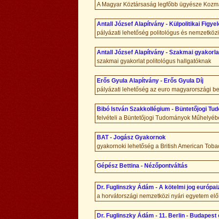
A Magyar Köztársaság legfőbb ügyésze Kozma
Antall József Alapítvány - Külpolitikai Figyel
pályázati lehetőség politológus és nemzetköz
Antall József Alapítvány - Szakmai gyakorla
szakmai gyakorlat politológus hallgatóknak
Erős Gyula Alapítvány - Erős Gyula Díj
pályázati lehetőség az euro magyarországi 
Bibó István Szakkollégium - Büntetőjogi T
felvételi a Büntetőjogi Tudományok Műhelyé
BAT - Jogász Gyakornok
gyakornoki lehetőség a British American Toba
Gépész Bettina - Nézőpontváltás
Dr. Fuglinszky Ádám - A kötelmi jog európa
a horvátországi nemzetközi nyári egyetem el
Dr. Fuglinszky Ádám - 11. Berlin - Budapes