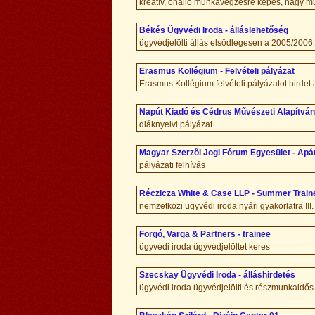
kreatív, önálló munkavégzésre képes, nagy 
Békés Ügyvédi Iroda - álláslehetőség
ügyvédjelölti állás elsődlegesen a 2005/2006
Erasmus Kollégium - Felvételi pályázat
Erasmus Kollégium felvételi pályázatot hirdet
Napút Kiadó és Cédrus Művészeti Alapítvány
diáknyelvi pályázat
Magyar Szerzői Jogi Fórum Egyesület - Apát
pályázati felhívás
Réczicza White & Case LLP - Summer Traine
nemzetközi ügyvédi iroda nyári gyakorlatra III.
Forgó, Varga & Partners - trainee
ügyvédi iroda ügyvédjelöltet keres
Szecskay Ügyvédi Iroda - álláshirdetés
ügyvédi iroda ügyvédjelölti és részmunkaidős 