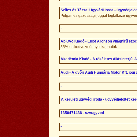
Szűcs és Társai Ügyvédi Iroda - ügyvédjelölt
Polgári és gazdasági joggal foglalkozó ügyvéd
-
Ab Ovo Kiadó - Elliot Aronson világhírű szoc
35%-os kedvezménnyel kaphatók
Akadémia Kiadó - A tökéletes állásinterjú, A
Audi - A győri Audi Hungária Motor Kft. jog
-
V. kerületi ügyvédi iroda - ügyvédjelöltet ke
1350471436 - szvugyved
-