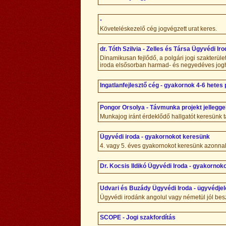
-
Követeléskezelő cég jogvégzett urat keres.
dr. Tóth Szilvia - Zelles és Társa Ügyvédi I
Dinamikusan fejlődő, a polgári jogi szakterül
iroda elsősorban harmad- és negyedéves jogha
Ingatlanfejlesztő cég - gyakornok 4-6 hete
Pongor Orsolya - Távmunka projekt jellegge
Munkajog iránt érdeklődő hallgatót keresünk
Ügyvédi iroda - gyakornokot keresünk
4. vagy 5. éves gyakornokot keresünk azonn
Dr. Kocsis Ildikó Ügyvédi Iroda - gyakornok
Udvari és Buzády Ügyvédi Iroda - ügyvédjelöl
Ügyvédi irodánk angolul vagy németül jól besz
SCOPE - Jogi szakfordítás