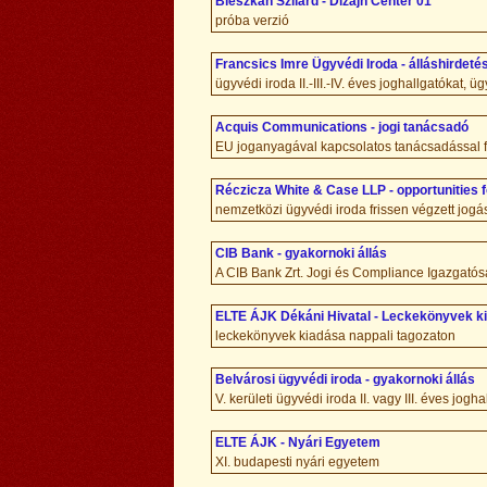
Bleszkán Szilárd - Dizájn Center 01
próba verzió
Francsics Imre Ügyvédi Iroda - álláshirdeté
ügyvédi iroda II.-III.-IV. éves joghallgatókat, ü
Acquis Communications - jogi tanácsadó
EU joganyagával kapcsolatos tanácsadással f
Réczicza White & Case LLP - opportunities 
nemzetközi ügyvédi iroda frissen végzett jogá
CIB Bank - gyakornoki állás
A CIB Bank Zrt. Jogi és Compliance Igazgatósá
ELTE ÁJK Dékáni Hivatal - Leckekönyvek k
leckekönyvek kiadása nappali tagozaton
Belvárosi ügyvédi iroda - gyakornoki állás
V. kerületi ügyvédi iroda II. vagy III. éves jogh
ELTE ÁJK - Nyári Egyetem
XI. budapesti nyári egyetem