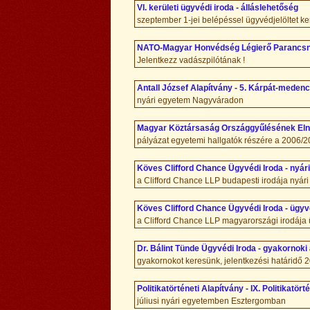
VI. kerületi ügyvédi iroda - álláslehetőség
szeptember 1-jei belépéssel ügyvédjelöltet k
NATO-Magyar Honvédség Légierő Parancsnok
Jelentkezz vadászpilótának !
Antall József Alapítvány - 5. Kárpát-meden
nyári egyetem Nagyváradon
Magyar Köztársaság Országgyűlésének Elnö
pályázat egyetemi hallgatók részére a 2006/
Köves Clifford Chance Ügyvédi Iroda - nyári
a Clifford Chance LLP budapesti irodája nyári 
Köves Clifford Chance Ügyvédi Iroda - ügyvéd
a Clifford Chance LLP magyarországi irodája 
Dr. Bálint Tünde Ügyvédi Iroda - gyakornoki 
gyakornokot keresünk, jelentkezési határidő 
Politikatörténeti Alapítvány - IX. Politikatö
júliusi nyári egyetemben Esztergomban