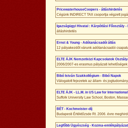
PricewaterhouseCoopers - álláshirdetés
Cégünk INDIRECT TAX csoportja végzett jogá
Igazságügyi Hivatal : Kárpótlási Főosztály -
álláshirdetés
Ernst & Young - Adótanácsadói állás
12 pályakezdőt várunk adótanácsadói csapa
ELTE ÁJK Nemzetközi Kapcsolatok Osztálya
2006/2007-es erasmus pályázati lehetőségek
Bibó István Szakkollégium - Bibó Napok
Válogatott fejezetek az állam- és jogtudomán
ELTE ÁJK - LL.M. in US Law for Internation
Suffolk University Law School, Boston, Mas
BÉT - Kochmeister-díj
Budapesti Értéktőzsde Rt. 2006. évre meghirde
Legfőbb Ügyészség - Kozma-emlékpályázat