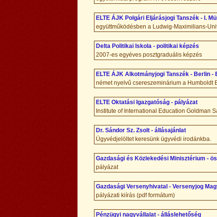
ELTE ÁJK Polgári Eljárásjogi Tanszék - I.
együttműködésben a Ludwig-Maximilians-Univer
Delta Politikai Iskola - politikai képzés
2007-es egyéves posztgraduális képzés
ELTE ÁJK Alkotmányjogi Tanszék - Berlin -
német nyelvű csereszeminárium a Humboldt B
ELTE Oktatási Igazgatóság - pályázat
Institute of International Education Goldman
Dr. Sándor Sz. Zsolt - állásajánlat
Ügyvédjelöltet keresünk ügyvédi irodánkba.
Gazdasági és Közlekedési Minisztérium - ös
pályázat
Gazdasági Versenyhivatal - Versenyjog Ma
pályázati kiírás (pdf formátum)
Pénzügyi nagyvállalat - álláslehetőség