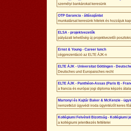
személyi bankárokat keresünk
OTP Garancia - állásajánlat
munkatársat keresünk hitelek és hozzájuk kap
ELSA - projektvezetők
pályázati lehetőség új projektvezetői posztokr
Ernst & Young - Career lunch
cégprezentáció az ELTE ÁJK-n
ELTE ÁJK - Universitat Göttingen - Deutsc
Deutsches und Europaisches recht
ELTE ÁJK - Panthéon-Assas (Paris II) - Fran
a francia és európai jogi diploma képzés átala
Martonyi és Kajtár Baker & McKenzie - ügyi
nemzetközi ügyvédi iroda ügyintézőt keres fő
Kollégiumi Felvételi Bizottság - Kollégiumi 
a kollégiumi jelentkezés feltételei