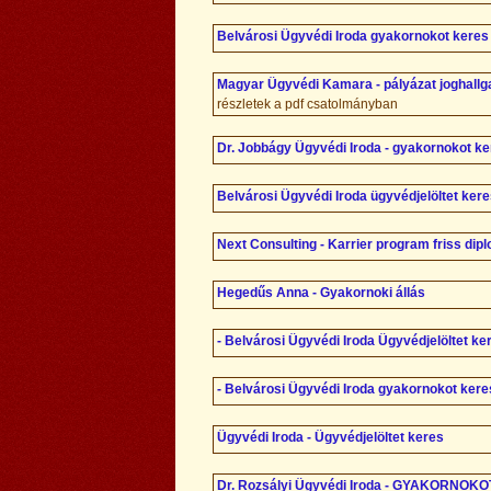
Belvárosi Ügyvédi Iroda gyakornokot keres 
Magyar Ügyvédi Kamara - pályázat joghallg
részletek a pdf csatolmányban
Dr. Jobbágy Ügyvédi Iroda - gyakornokot k
Belvárosi Ügyvédi Iroda ügyvédjelöltet kere
Next Consulting - Karrier program friss d
Hegedűs Anna - Gyakornoki állás
- Belvárosi Ügyvédi Iroda Ügyvédjelöltet ke
- Belvárosi Ügyvédi Iroda gyakornokot kere
Ügyvédi Iroda - Ügyvédjelöltet keres
Dr. Rozsályi Ügyvédi Iroda - GYAKORNO