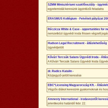
SZMM Minisztériumi szakfőosztály - ügyinté
egyetemistát keresünk ügyintézői feladatra
ERASMUS Kollégium - Felvételi pályázat 20
Réczicza White & Case - opportunities for n
nemzetközi ügyvédi iroda frissen végzett jogá
Hudson Legal Recruitment - álláslehetőség
ügyvédjelölt
Kővári Tercsák Salans Ügyvédi Iroda - Állá
A Kővári Tercsák Salans Ügyvédi Iroda Ügyvéd
dr. Radics Katalin -
Közjegyző-jelölt keresése
EBC*Licensing Magyarország Kft. - Állásle
Végzős diákot keresünk gyakornoknak és hos
Amnesty International - irodavezetőt keres
jelentkezési határidő febr. 22.