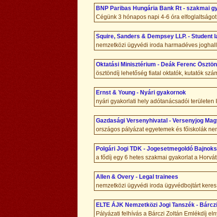
BNP Paribas Hungária Bank Rt - szakmai gy
Cégünk 3 hónapos napi 4-6 óra elfoglaltságot 
Squire, Sanders & Dempsey LLP. - Student l
nemzetközi ügyvédi iroda harmadéves joghall
Oktatási Minisztérium - Deák Ferenc Ösztön
ösztöndíj lehetőség fiatal oktatók, kutatók sz
Ernst & Young - Nyári gyakornok
nyári gyakorlati hely adótanácsadói területen
Gazdasági Versenyhivatal - Versenyjog Ma
országos pályázat egyetemek és főiskolák nem
Polgári Jogi TDK - Jogesetmegoldó Bajnok
a fődíj egy 6 hetes szakmai gyakorlat a Horv
Allen & Overy - Legal trainees
nemzetközi ügyvédi iroda ügyvédbojtárt keres
ELTE ÁJK Nemzetközi Jogi Tanszék - Bárczi
Pályázati felhívás a Bárczi Zoltán Emlékdíj el