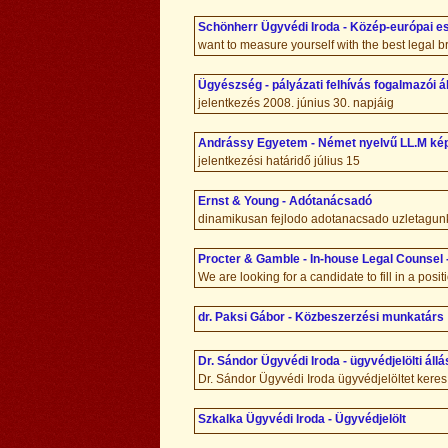
Schönherr Ügyvédi Iroda - Közép-európai e
want to measure yourself with the best legal 
Ügyészség - pályázati felhívás fogalmazói á
jelentkezés 2008. június 30. napjáig
Andrássy Egyetem - Német nyelvű LL.M ké
jelentkezési határidő július 15
Ernst & Young - Adótanácsadó
dinamikusan fejlodo adotanacsado uzletagunk 
Procter & Gamble - In-house Legal Counsel 
We are looking for a candidate to fill in a po
dr. Paksi Gábor - Közbeszerzési munkatárs
Dr. Sándor Ügyvédi Iroda - ügyvédjelölti állá
Dr. Sándor Ügyvédi Iroda ügyvédjelöltet keres
Szkalka Ügyvédi Iroda - Ügyvédjelölt