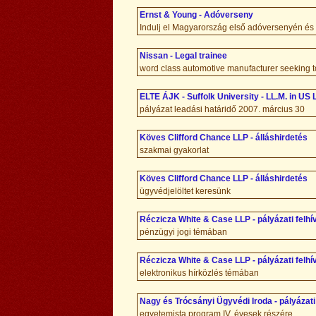
Ernst & Young - Adóverseny
Indulj el Magyarország első adóversenyén és n
Nissan - Legal trainee
word class automotive manufacturer seeking to
ELTE ÁJK - Suffolk University - LL.M. in US
pályázat leadási határidő 2007. március 30
Köves Clifford Chance LLP - álláshirdetés
szakmai gyakorlat
Köves Clifford Chance LLP - álláshirdetés
ügyvédjelöltet keresünk
Réczicza White & Case LLP - pályázati felhí
pénzügyi jogi témában
Réczicza White & Case LLP - pályázati felhí
elektronikus hírközlés témában
Nagy és Trócsányi Ügyvédi Iroda - pályázati
egyetemista program IV. évesek részére