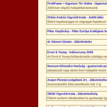
ProfiPower + Egyetem Tér Online - Opportuni
2008-ban végzős hallgatókat keresünk
Orbán András Ügyvédi Iroda - Jelölti állás
főként ingatlanjoggal és cégjoggal foglalkozó 
Pillar Alapítvány - Pillar Európa Kollégium fe
dr. Hámori Sándor - álláshirdetés
Ernst & Young - Adóverseny 2008
Az Ernst & Young Adótanácsadás üzletága ne
Nemzeti Hírközlési Hatóság - gyakornoki p
pályakezdő vagy utolsó éves hallgatók részre
Aegon Pénztárszolgáltató Zrt. - álláslehetős
részmunkaidős állás jelentkezés már 1-ig
SBGK Ügyvédi Iroda - álláslehetőség
Főként szellemi alkotásokkal és gazdasági ügy