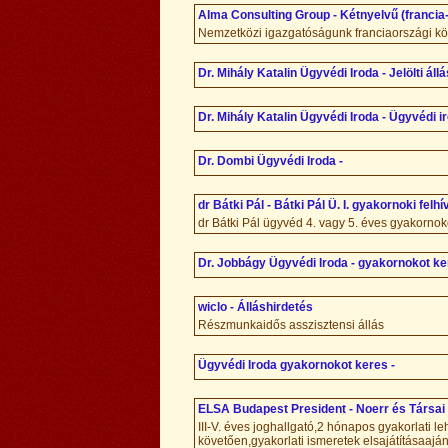
Alma Consulting Group - Kétnyelvű (franci
Nemzetközi igazgatóságunk franciaországi kö
Dr. Mihály Katalin Ügyvédi Iroda - Jelölti állá
Dr. Mihály Katalin Ügyvédi Iroda - Ügyvédi ir
Dr. Dombi Ügyvédi Iroda -
dr Bátki Pál - Bátki Pál Ü. I. gyakornoki felh
dr Bátki Pál ügyvéd 4. vagy 5. éves gyakornok
Dr. Jobbágy Ügyvédi Iroda - gyakornokot k
wiclo - Álláshirdetés
Részmunkaidős asszisztensi állás
Ügyvédi Iroda gyakornokot keres -
ELSA Budapest President - Noerr és Társai 
III-V. éves joghallgató,2 hónapos gyakorlati 
követően,gyakorlati ismeretek elsajátításaajánl