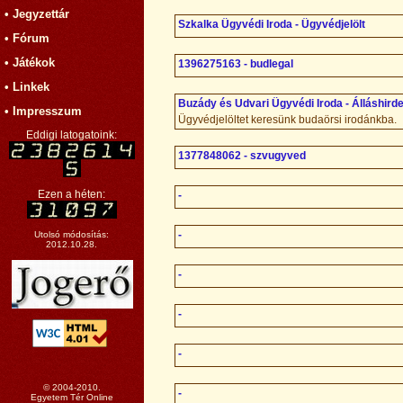
• Jegyzettár
Szkalka Ügyvédi Iroda - Ügyvédjelölt
• Fórum
• Játékok
1396275163 - budlegal
• Linkek
Buzády és Udvari Ügyvédi Iroda - Álláshi
• Impresszum
Ügyvédjelöltet keresünk budaörsi irodánkba.
Eddigi latogatoink:
1377848062 - szvugyved
Ezen a héten:
-
-
Utolsó módosítás:
2012.10.28.
-
-
-
© 2004-2010.
-
Egyetem Tér Online