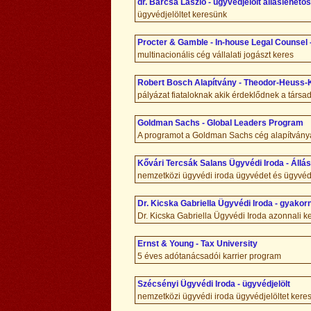
dr. Barcsa László - ügyvédjelölt álláslehető
ügyvédjelöltet keresünk
Procter & Gamble - In-house Legal Counsel
multinacionális cég vállalati jogászt keres
Robert Bosch Alapítvány - Theodor-Heuss-
pályázat fiataloknak akik érdeklődnek a társad
Goldman Sachs - Global Leaders Program
A programot a Goldman Sachs cég alapítványa ho
Kővári Tercsák Salans Ügyvédi Iroda - Állá
nemzetközi ügyvédi iroda ügyvédet és ügyvédj
Dr. Kicska Gabriella Ügyvédi Iroda - gyakor
Dr. Kicska Gabriella Ügyvédi Iroda azonnali 
Ernst & Young - Tax University
5 éves adótanácsadói karrier program
Szécsényi Ügyvédi Iroda - ügyvédjelölt
nemzetközi ügyvédi iroda ügyvédjelöltet kere