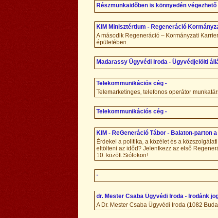
Részmunkaidőben is könnyedén végezhető 
KIM Minisztértium - Regeneráció Kormányza
A második Regeneráció – Kormányzati Karrier 
épületében.
Madarassy Ügyvédi Iroda - Ügyvédjelölti áll
Telekommunikációs cég -
Telemarketinges, telefonos operátor munkatársa
Telekommunikációs cég -
KIM - ReGeneráció Tábor - Balaton-parton a 
Érdekel a politika, a közélet és a közszolgála
eltölteni az időd? Jelentkezz az első Regene
10. között Siófokon!
-
dr. Mester Csaba Ügyvédi Iroda - Irodánk j
A Dr. Mester Csaba Ügyvédi Iroda (1082 Budapes