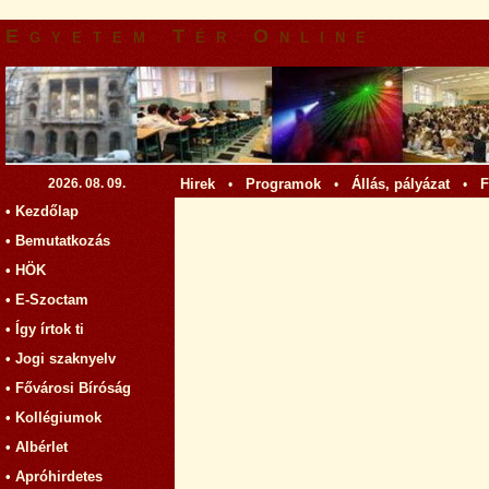
Egyetem Tér Online
2026. 08. 09.
Hirek
Programok
Állás, pályázat
F
•
•
•
• Kezdőlap
• Bemutatkozás
• HÖK
• E-Szoctam
• Így írtok ti
• Jogi szaknyelv
• Fővárosi Bíróság
• Kollégiumok
• Albérlet
• Apróhirdetes