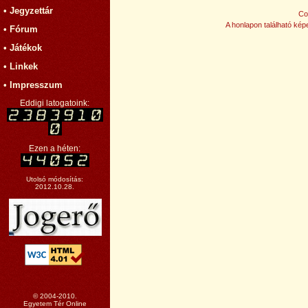
• Jegyzettár
Co
A honlapon található képe
• Fórum
• Játékok
• Linkek
• Impresszum
Eddigi latogatoink:
Ezen a héten:
Utolsó módosítás:
2012.10.28.
© 2004-2010.
Egyetem Tér Online